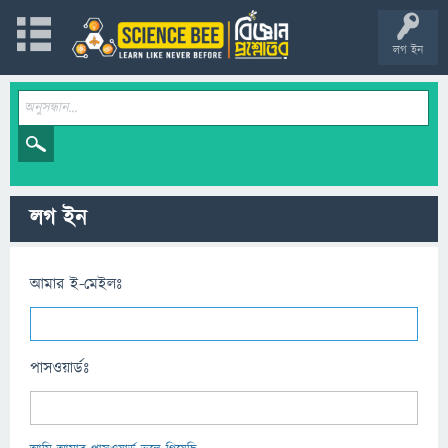
লগ ইন
লগ ইন
আমার ই-মেইলঃ
পাসওয়ার্ডঃ