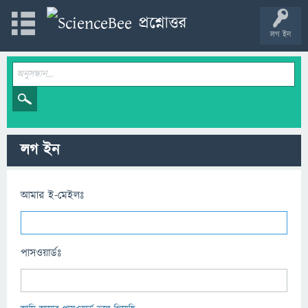
লগ ইন
লগ ইন
আমার ই-মেইলঃ
পাসওয়ার্ডঃ