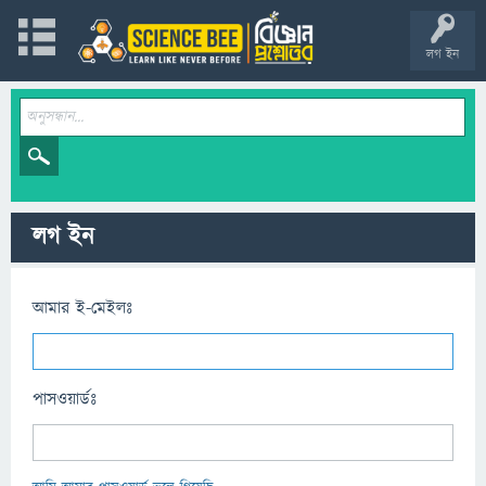
লগ ইন
লগ ইন
আমার ই-মেইলঃ
পাসওয়ার্ডঃ