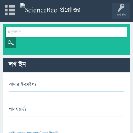
লগ ইন
লগ ইন
আমার ই-মেইলঃ
পাসওয়ার্ডঃ