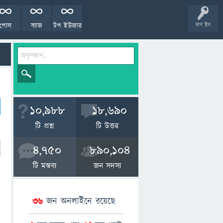
পোল
ব্যাজ
টপ ইউজার
লগ ইন
10,988
18,690
টি প্রশ্ন
টি উত্তর
4,750
890,104
টি মন্তব্য
জন সদস্য
36
জন অনলাইনে রয়েছে