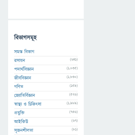
বিভাগসমূহ
সমস্ত বিভাগ
(641)
রসায়ন
(1,035)
পদার্থবিজ্ঞান
(1,830)
জীববিজ্ঞান
(159)
গণিত
(526)
জ্যোতির্বিজ্ঞান
(1,989)
স্বাস্থ্য ও চিকিৎসা
(736)
প্রযুক্তি
(67)
আইকিউ
(81)
সৃজনশীলতা