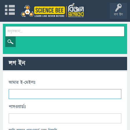
লগ ইন
লগ ইন
আমার ই-মেইলঃ
পাসওয়ার্ডঃ