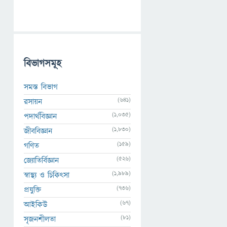
বিভাগসমূহ
সমস্ত বিভাগ
(641)
রসায়ন
(1,035)
পদার্থবিজ্ঞান
(1,830)
জীববিজ্ঞান
(159)
গণিত
(526)
জ্যোতির্বিজ্ঞান
(1,989)
স্বাস্থ্য ও চিকিৎসা
(736)
প্রযুক্তি
(67)
আইকিউ
(81)
সৃজনশীলতা