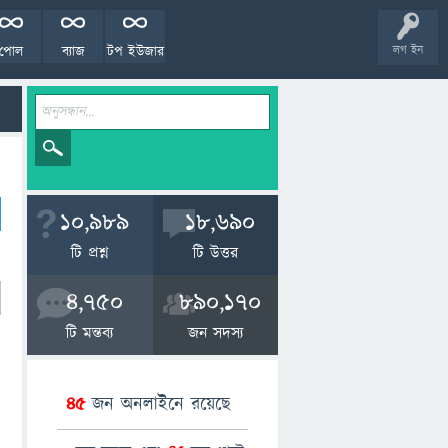
পোল
ব্যাজ
টপ ইউজার
লগ ইন
10,989
18,690
টি প্রশ্ন
টি উত্তর
4,750
890,170
টি মন্তব্য
জন সদস্য
45
জন অনলাইনে রয়েছে