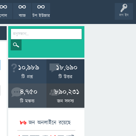
পোল
ব্যাজ
টপ ইউজার
লগ ইন
10,989
18,690
টি প্রশ্ন
টি উত্তর
4,750
890,231
টি মন্তব্য
জন সদস্য
86
জন অনলাইনে রয়েছে