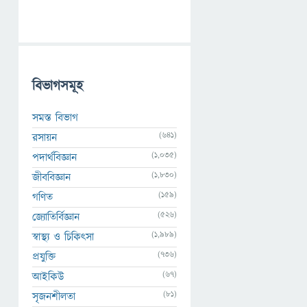
বিভাগসমূহ
সমস্ত বিভাগ
(641)
রসায়ন
(1,035)
পদার্থবিজ্ঞান
(1,830)
জীববিজ্ঞান
(159)
গণিত
(526)
জ্যোতির্বিজ্ঞান
(1,989)
স্বাস্থ্য ও চিকিৎসা
(736)
প্রযুক্তি
(67)
আইকিউ
(81)
সৃজনশীলতা