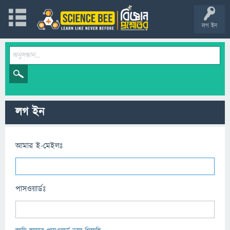
লগ ইন
লগ ইন
আমার ই-মেইলঃ
পাসওয়ার্ডঃ