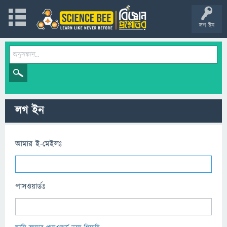
লগ ইন
লগ ইন
আমার ই-মেইলঃ
পাসওয়ার্ডঃ