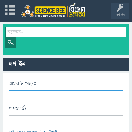
লগ ইন
লগ ইন
আমার ই-মেইলঃ
পাসওয়ার্ডঃ