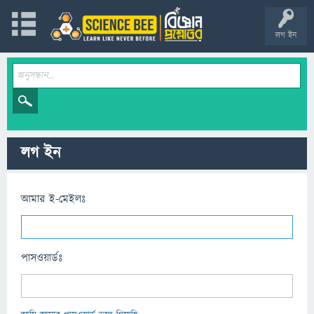
লগ ইন
লগ ইন
আমার ই-মেইলঃ
পাসওয়ার্ডঃ