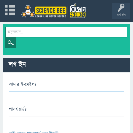
লগ ইন
লগ ইন
আমার ই-মেইলঃ
পাসওয়ার্ডঃ