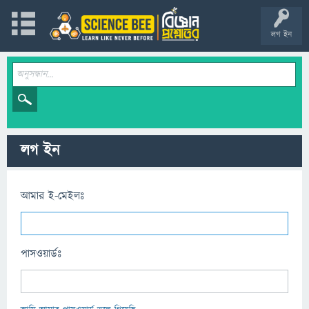
লগ ইন
লগ ইন
আমার ই-মেইলঃ
পাসওয়ার্ডঃ