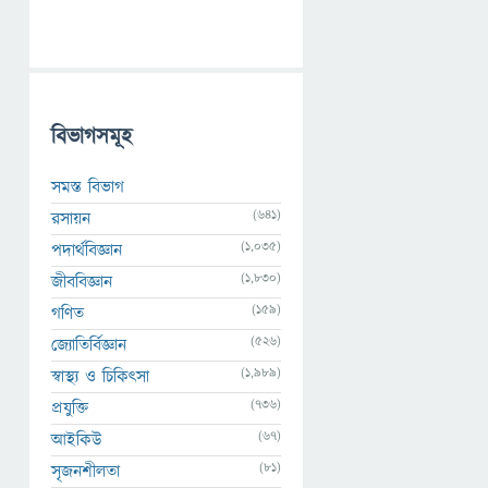
বিভাগসমূহ
সমস্ত বিভাগ
(641)
রসায়ন
(1,035)
পদার্থবিজ্ঞান
(1,830)
জীববিজ্ঞান
(159)
গণিত
(526)
জ্যোতির্বিজ্ঞান
(1,989)
স্বাস্থ্য ও চিকিৎসা
(736)
প্রযুক্তি
(67)
আইকিউ
(81)
সৃজনশীলতা