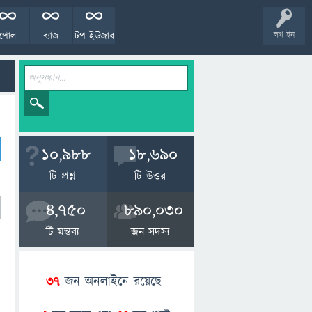
পোল
ব্যাজ
টপ ইউজার
লগ ইন
10,988
18,690
টি প্রশ্ন
টি উত্তর
4,750
890,030
টি মন্তব্য
জন সদস্য
37
জন অনলাইনে রয়েছে