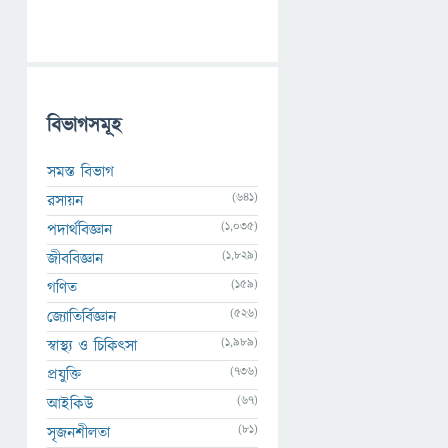
বিভাগসমূহ
সমস্ত বিভাগ
(641)
রসায়ন
(1,035)
পদার্থবিজ্ঞান
(1,829)
জীববিজ্ঞান
(159)
গণিত
(526)
জ্যোতির্বিজ্ঞান
(1,989)
স্বাস্থ্য ও চিকিৎসা
(736)
প্রযুক্তি
(67)
আইকিউ
(81)
সৃজনশীলতা