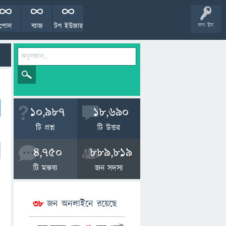
পোল
ব্যাজ
টপ ইউজার
লগ ইন
10,987
18,690
টি প্রশ্ন
টি উত্তর
4,750
889,819
টি মন্তব্য
জন সদস্য
38
জন অনলাইনে রয়েছে