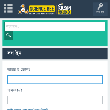
লগ ইন
লগ ইন
আমার ই-মেইলঃ
পাসওয়ার্ডঃ