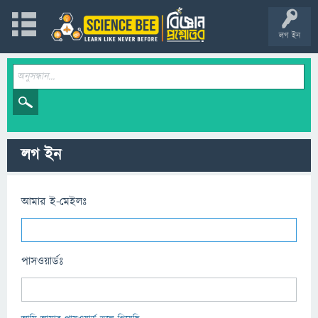
লগ ইন
লগ ইন
আমার ই-মেইলঃ
পাসওয়ার্ডঃ