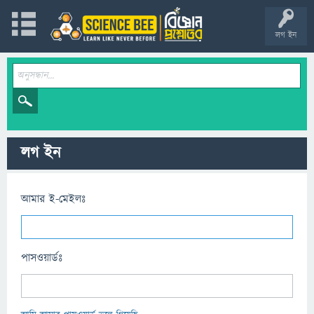
লগ ইন
লগ ইন
আমার ই-মেইলঃ
পাসওয়ার্ডঃ