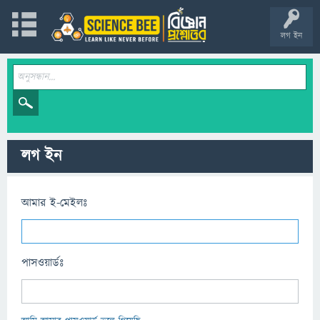
লগ ইন
লগ ইন
আমার ই-মেইলঃ
পাসওয়ার্ডঃ