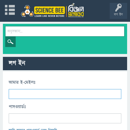
লগ ইন
লগ ইন
আমার ই-মেইলঃ
পাসওয়ার্ডঃ