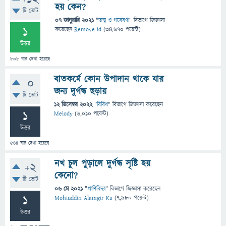
হয় কেন?
টি ভোট
07 জানুয়ারি 2021
"
তত্ত্ব ও গবেষণা
" বিভাগে
জিজ্ঞাসা
1
করেছেন
Remove id
(
34,670
পয়েন্ট)
উত্তর
808
বার দেখা হয়েছে
বাতকর্মে কোন উপাদান থাকে যার
0
জন্য দুর্গন্ধ ছড়ায়
টি ভোট
12 ডিসেম্বর 2022
"
বিবিধ
" বিভাগে
জিজ্ঞাসা
করেছেন
1
Melody
(
6,010
পয়েন্ট)
উত্তর
544
বার দেখা হয়েছে
নখ চুল পুড়ালে দুর্গন্ধ সৃষ্টি হয়
+2
কেনো?
টি ভোট
06 মে 2021
"
প্রাণিবিদ্যা
" বিভাগে
জিজ্ঞাসা
করেছেন
1
Mohiuddin Alamgir Ka
(
7,980
পয়েন্ট)
উত্তর