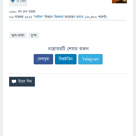
টি ভোট
2,990
বার দেখা হয়েছে
06 নভেম্বর 2022
"
লাইফ
" বিভাগে
জিজ্ঞাসা
করেছেন
হায়াত
(
20,400
পয়েন্ট)
জুতা-মোজা
দুর্গন্ধ
প্রশ্নোত্তরটি শেয়ার করুন
ফেসবুক
লিঙ্কইডিন
Telegram