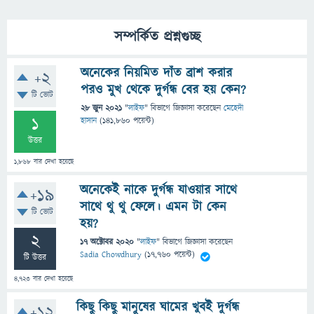
সম্পর্কিত প্রশ্নগুচ্ছ
অনেকের নিয়মিত দাঁত ব্রাশ করার
+2
পরও মুখ থেকে দুর্গন্ধ বের হয় কেন?
টি ভোট
28 জুন 2021
"
লাইফ
" বিভাগে
জিজ্ঞাসা
করেছেন
মেহেদী
1
হাসান
(
141,860
পয়েন্ট)
উত্তর
1,868
বার দেখা হয়েছে
অনেকেই নাকে দুর্গন্ধ যাওয়ার সাথে
+19
সাথে থু থু ফেলে। এমন টা কেন
টি ভোট
হয়?
2
17 অক্টোবর 2020
"
লাইফ
" বিভাগে
জিজ্ঞাসা
করেছেন
Sadia Chowdhury
(
17,760
পয়েন্ট)
টি উত্তর
4,723
বার দেখা হয়েছে
কিছু কিছু মানুষের ঘামের খুবই দুর্গন্ধ
+12