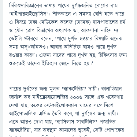
চিকিৎসাবিজ্ঞানের ভাষায় পায়ের দুর্গন্ধজনিত রোগের নাম
'হাইপারহাইড্রোসিস'। শীতকালে এ সমস্যা বেশি হতে পারে।
এ বিষয়ে ঢাকা মেডিকেল কলেজ (ঢামেক) হাসপাতালের চর্ম
ও যৌন রোগ বিভাগের অধ্যাপক ডা. আফসানা নাহিদ দ্য
ডেইলি স্টারকে বলেন, 'পায়ে দুর্গন্ধ হওয়ার বিষয়টি অনেক
সময় অসুখজনিতও। আবার অতিরিক্ত ঘামও পায়ে দুর্গন্ধ
হওয়ার কারণ। এজন্য যাদের পায়ে দুর্গন্ধ হয়, চিকিৎসার জন্য
শুরুতেই তাদের ইতিহাস জেনে নিতে হয়।'
পায়ের দুর্গন্ধের জন্য মূলত 'ব্যাকটেরিয়া' দায়ী। কানাডিয়ান
জার্নাল অব মাইক্রোবায়োলজির ২০০৬ সালে এক গবেষণায়
দেখা যায়, ত্বকের স্টেফাইলোকক্কাস ঘামের সঙ্গে মিশে
আইসোভালিক এসিড তৈরি করে, যা দুর্গন্ধের জন্য দায়ী।
এতে আরও দেখা যায়, 'ব্যাসিলাস সাবটিলিস' প্রজাতির
ব্যাকটেরিয়া, যার অবস্থান আমাদের ত্বকেই; সেটি পোশাকের